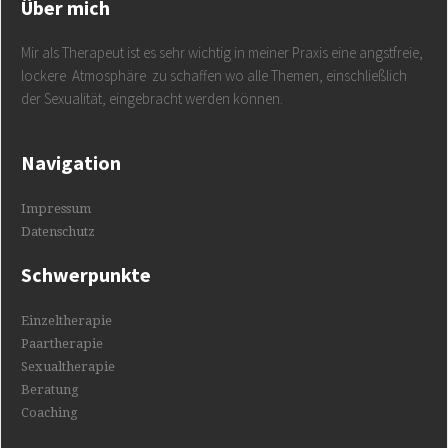
Über mich
Mir als Therapeut ist es sehr wichtig in meiner Praxis eine angstfreie,
lockere Atmosphäre zu schaffen wo alle Themen, einschließlich
der Sexualität, eingebracht werden können.
Navigation
Impressum
Datenschutz
Schwerpunkte
Einzeltherapie
Paartherapie
Sexualtherapie
Beratung
Coaching