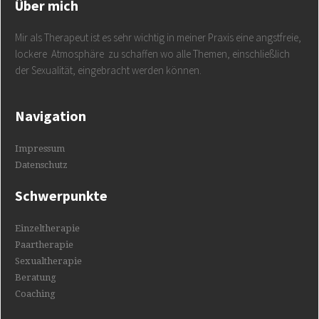
Über mich
Mir als Therapeut ist es sehr wichtig in meiner Praxis eine angstfreie,
lockere Atmosphäre zu schaffen wo alle Themen, einschließlich
der Sexualität, eingebracht werden können.
Navigation
Impressum
Datenschutz
Schwerpunkte
Einzeltherapie
Paartherapie
Sexualtherapie
Beratung
Coaching