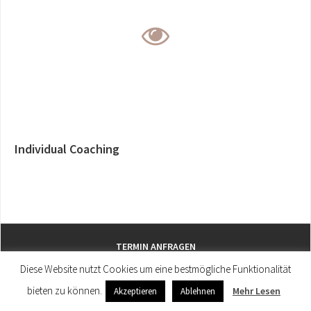
Individual Coaching
TERMIN ANFRAGEN
Diese Website nutzt Cookies um eine bestmögliche Funktionalität
bieten zu können.
Mehr Lesen
Patrick Leitner-Schertler © 2019-2026 | ALLE RECHTE VORBEHALTEN
Akzeptieren
Ablehnen